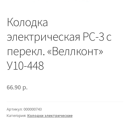
Наше производство
Колодка
Оформление заказа
электрическая РС-3 с
Прайс-лист
перекл. «Веллконт»
У10-448
66.90
р.
Артикул:
000000743
Категория:
Колодки электрические