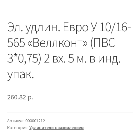
Наше производство
Эл. удлин. Евро У 10/16-
Оформление заказа
565 «Веллконт» (ПВС
Прайс-лист
3*0,75) 2 вх. 5 м. в инд.
упак.
260.82
р.
Артикул:
000001212
Категория:
Удлинители с заземлением