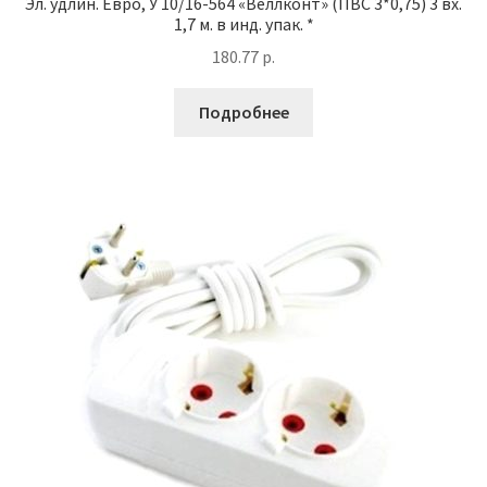
Эл. удлин. Евро, У 10/16-564 «Веллконт» (ПВС 3*0,75) 3 вх.
1,7 м. в инд. упак. *
180.77
р.
Подробнее