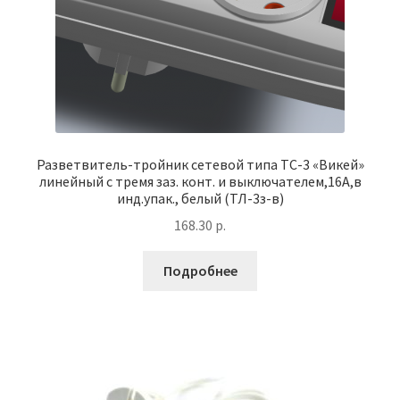
Разветвитель-тройник сетевой типа ТС-3 «Викей»
линейный с тремя заз. конт. и выключателем,16А,в
инд.упак., белый (ТЛ-3з-в)
168.30
р.
Подробнее